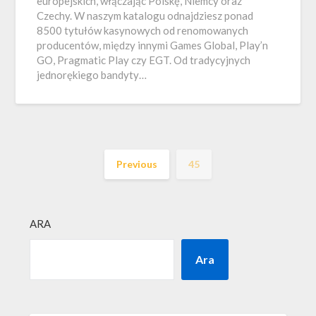
europejskich, włączając Polskę, Niemcy oraz
Czechy. W naszym katalogu odnajdziesz ponad
8500 tytułów kasynowych od renomowanych
producentów, między innymi Games Global, Play’n
GO, Pragmatic Play czy EGT. Od tradycyjnych
jednorękiego bandyty…
Previous
45
ARA
Ara