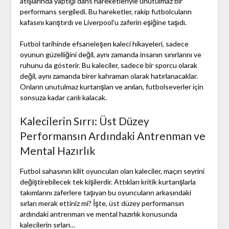
atışlarında yaptığı dans hareketleriyle unutulmaz bir
performans sergiledi. Bu hareketler, rakip futbolcuların
kafasını karıştırdı ve Liverpool'u zaferin eşiğine taşıdı.
Futbol tarihinde efsaneleşen kaleci hikayeleri, sadece
oyunun güzelliğini değil, aynı zamanda insanın sınırlarını ve
ruhunu da gösterir. Bu kaleciler, sadece bir sporcu olarak
değil, aynı zamanda birer kahraman olarak hatırlanacaklar.
Onların unutulmaz kurtarışları ve anıları, futbolseverler için
sonsuza kadar canlı kalacak.
Kalecilerin Sırrı: Üst Düzey
Performansın Ardındaki Antrenman ve
Mental Hazırlık
Futbol sahasının kilit oyuncuları olan kaleciler, maçın seyrini
değiştirebilecek tek kişilerdir. Attıkları kritik kurtarışlarla
takımlarını zaferlere taşıyan bu oyuncuların arkasındaki
sırları merak ettiniz mi? İşte, üst düzey performansın
ardındaki antrenman ve mental hazırlık konusunda
kalecilerin sırları…