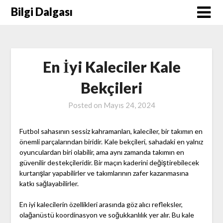
Skip
Bilgi Dalgası
to
content
En İyi Kaleciler Kale
Bekçileri
Posted on
Mayıs 24, 2024
Futbol sahasının sessiz kahramanları, kaleciler, bir takımın en
önemli parçalarından biridir. Kale bekçileri, sahadaki en yalnız
oyunculardan biri olabilir, ama aynı zamanda takımın en
güvenilir destekçileridir. Bir maçın kaderini değiştirebilecek
kurtarışlar yapabilirler ve takımlarının zafer kazanmasına
katkı sağlayabilirler.
En iyi kalecilerin özellikleri arasında göz alıcı refleksler,
olağanüstü koordinasyon ve soğukkanlılık yer alır. Bu kale