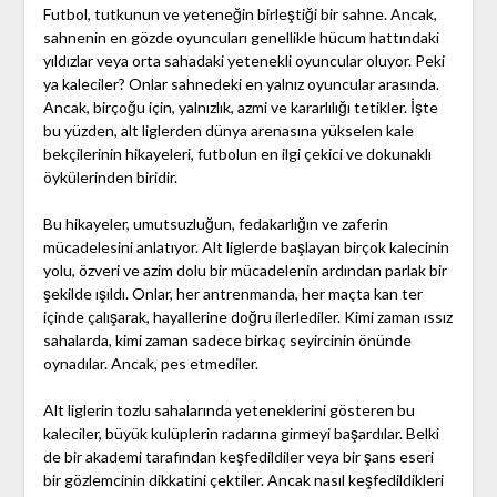
Futbol, tutkunun ve yeteneğin birleştiği bir sahne. Ancak,
sahnenin en gözde oyuncuları genellikle hücum hattındaki
yıldızlar veya orta sahadaki yetenekli oyuncular oluyor. Peki
ya kaleciler? Onlar sahnedeki en yalnız oyuncular arasında.
Ancak, birçoğu için, yalnızlık, azmi ve kararlılığı tetikler. İşte
bu yüzden, alt liglerden dünya arenasına yükselen kale
bekçilerinin hikayeleri, futbolun en ilgi çekici ve dokunaklı
öykülerinden biridir.
Bu hikayeler, umutsuzluğun, fedakarlığın ve zaferin
mücadelesini anlatıyor. Alt liglerde başlayan birçok kalecinin
yolu, özveri ve azim dolu bir mücadelenin ardından parlak bir
şekilde ışıldı. Onlar, her antrenmanda, her maçta kan ter
içinde çalışarak, hayallerine doğru ilerlediler. Kimi zaman ıssız
sahalarda, kimi zaman sadece birkaç seyircinin önünde
oynadılar. Ancak, pes etmediler.
Alt liglerin tozlu sahalarında yeteneklerini gösteren bu
kaleciler, büyük kulüplerin radarına girmeyi başardılar. Belki
de bir akademi tarafından keşfedildiler veya bir şans eseri
bir gözlemcinin dikkatini çektiler. Ancak nasıl keşfedildikleri