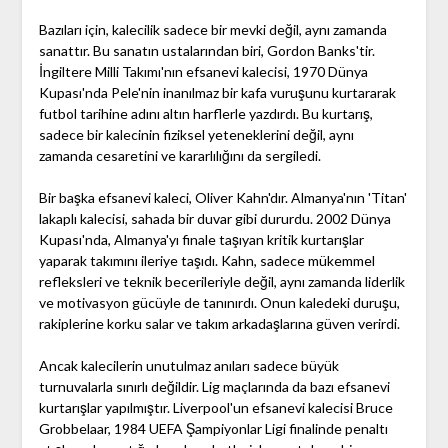
Bazıları için, kalecilik sadece bir mevki değil, aynı zamanda
sanattır. Bu sanatın ustalarından biri, Gordon Banks'tir.
İngiltere Milli Takımı'nın efsanevi kalecisi, 1970 Dünya
Kupası'nda Pele'nin inanılmaz bir kafa vuruşunu kurtararak
futbol tarihine adını altın harflerle yazdırdı. Bu kurtarış,
sadece bir kalecinin fiziksel yeteneklerini değil, aynı
zamanda cesaretini ve kararlılığını da sergiledi.
Bir başka efsanevi kaleci, Oliver Kahn'dır. Almanya'nın 'Titan'
lakaplı kalecisi, sahada bir duvar gibi dururdu. 2002 Dünya
Kupası'nda, Almanya'yı finale taşıyan kritik kurtarışlar
yaparak takımını ileriye taşıdı. Kahn, sadece mükemmel
refleksleri ve teknik becerileriyle değil, aynı zamanda liderlik
ve motivasyon gücüyle de tanınırdı. Onun kaledeki duruşu,
rakiplerine korku salar ve takım arkadaşlarına güven verirdi.
Ancak kalecilerin unutulmaz anıları sadece büyük
turnuvalarla sınırlı değildir. Lig maçlarında da bazı efsanevi
kurtarışlar yapılmıştır. Liverpool'un efsanevi kalecisi Bruce
Grobbelaar, 1984 UEFA Şampiyonlar Ligi finalinde penaltı