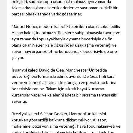
bekçileri, sadece topu çıkarmakla kalmaz, aynı zamanda
takım arkadaşlarına liderlik ederler ve savunmanın kritik bir
parçası olarak sahada varlık gösterirler.
Manuel Neuer, modern kalecilikte bir ikon olarak kabul edilir.
Alman kaleci, inanılmaz reflekslere sahip olmasıyla tanınır ve
aynı zamanda topu ayaklarıyla oynama becerisiyle de ön
plana çıkar. Neuer, kale çizgisinden uzaklaşma yeteneği ve
savunmayı organize etme konusundaki becerisiyle de öne
çıkıyor.
İspanyol kaleci David de Gea, Manchester United'da
gösterdiği performansla adını duyurdu. De Gea, hızlı karar
verme yeteneği, akıl almaz kurtarışları ve penaltı kurtarma
becerisiyle tanınır. Takımı için sık sık hayat kurtaran
kurtarışlar yapar ve kalelerini adeta bir sıçrama tahtası gibi
savunur.
Brezilyalı kaleci Alisson Becker, Liverpool'un kalesini
korurken gösterdiği istikrarla dikkat çekiyor. Alisson,
mükemmel pozisyon alma yeteneği, hava topu hakimiyeti ve
soğukkanlılığıyla bilinir. Takımı için kritik anlarda devleşen