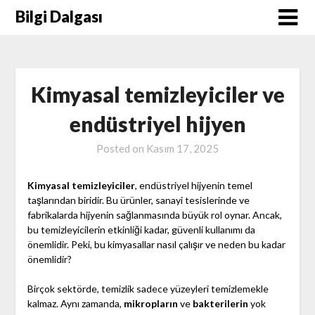
Skip
Bilgi Dalgası
to
content
Kimyasal temizleyiciler ve
endüstriyel hijyen
Posted on
Kasım 17, 2025
Kimyasal temizleyiciler
, endüstriyel hijyenin temel
taşlarından biridir. Bu ürünler, sanayi tesislerinde ve
fabrikalarda hijyenin sağlanmasında büyük rol oynar. Ancak,
bu temizleyicilerin etkinliği kadar, güvenli kullanımı da
önemlidir. Peki, bu kimyasallar nasıl çalışır ve neden bu kadar
önemlidir?
Birçok sektörde, temizlik sadece yüzeyleri temizlemekle
kalmaz. Aynı zamanda,
mikropların
ve
bakterilerin
yok