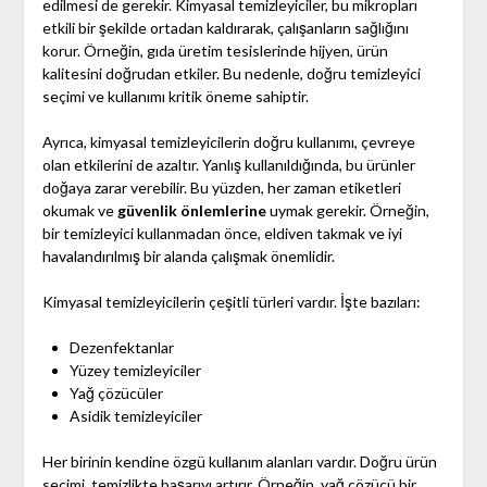
edilmesi de gerekir. Kimyasal temizleyiciler, bu mikropları
etkili bir şekilde ortadan kaldırarak, çalışanların sağlığını
korur. Örneğin, gıda üretim tesislerinde hijyen, ürün
kalitesini doğrudan etkiler. Bu nedenle, doğru temizleyici
seçimi ve kullanımı kritik öneme sahiptir.
Ayrıca, kimyasal temizleyicilerin doğru kullanımı, çevreye
olan etkilerini de azaltır. Yanlış kullanıldığında, bu ürünler
doğaya zarar verebilir. Bu yüzden, her zaman etiketleri
okumak ve
güvenlik önlemlerine
uymak gerekir. Örneğin,
bir temizleyici kullanmadan önce, eldiven takmak ve iyi
havalandırılmış bir alanda çalışmak önemlidir.
Kimyasal temizleyicilerin çeşitli türleri vardır. İşte bazıları:
Dezenfektanlar
Yüzey temizleyiciler
Yağ çözücüler
Asidik temizleyiciler
Her birinin kendine özgü kullanım alanları vardır. Doğru ürün
seçimi, temizlikte başarıyı artırır. Örneğin, yağ çözücü bir