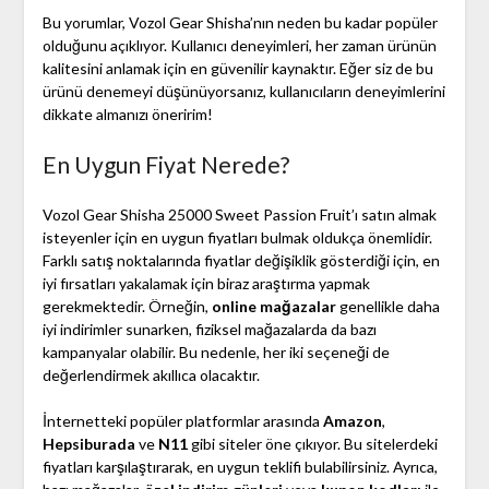
Bu yorumlar, Vozol Gear Shisha’nın neden bu kadar popüler
olduğunu açıklıyor. Kullanıcı deneyimleri, her zaman ürünün
kalitesini anlamak için en güvenilir kaynaktır. Eğer siz de bu
ürünü denemeyi düşünüyorsanız, kullanıcıların deneyimlerini
dikkate almanızı öneririm!
En Uygun Fiyat Nerede?
Vozol Gear Shisha 25000 Sweet Passion Fruit’ı satın almak
isteyenler için en uygun fiyatları bulmak oldukça önemlidir.
Farklı satış noktalarında fiyatlar değişiklik gösterdiği için, en
iyi fırsatları yakalamak için biraz araştırma yapmak
gerekmektedir. Örneğin,
online mağazalar
genellikle daha
iyi indirimler sunarken, fiziksel mağazalarda da bazı
kampanyalar olabilir. Bu nedenle, her iki seçeneği de
değerlendirmek akıllıca olacaktır.
İnternetteki popüler platformlar arasında
Amazon
,
Hepsiburada
ve
N11
gibi siteler öne çıkıyor. Bu sitelerdeki
fiyatları karşılaştırarak, en uygun teklifi bulabilirsiniz. Ayrıca,