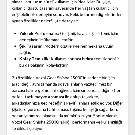
olması, onu uzun süreli kullanım için ideal kılar. Bu şişe,
kullanıcı dostu tasarımı sayesinde her yaştan kullanıcı için
erişilebilir bir deneyim sunuyor. Peki, bu ürünü diğerlerinden
ayıran özellikler neler? İşte detaylar:
Yüksek Performans:
Gelişmiş hava akışı sistemi, içim
deneyimini mükemmelleştirir.
Şık Tasarım:
Modern çizgileriyle her mekâna uyum
sağlar.
Kolay Temizlik:
Kullanım sonrası hızlıca temizlenebilir,
bu da bakımını kolaylaştırır.
Bu özellikler, Vozol Gear Shisha 25000’in sadece bir içim
aracı değil, aynı zamanda sosyal anların vazgeçilmez bir
parçası haline gelmesini sağlıyor. İçim sırasında aldığınız her
nefes,
tatlı meyve aroması
ile dolup taşarken,
arkadaşlarınızla geçireceğiniz keyifli anlara eşlik ediyor. Diğer
şişelere göre daha hafif olması, taşıma kolaylığı sağlarken,
her an yanınızda olmasını da mümkün kılıyor. Sonuç olarak,
Vozol Gear Shisha 25000, şıklığı, performansı ve kullanışlılığı
ile dikkat çekiyor.