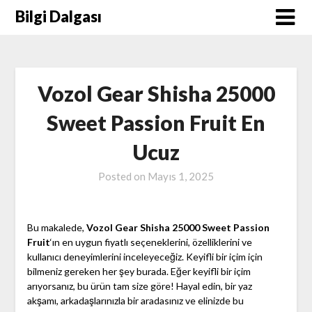
Skip
Bilgi Dalgası
to
content
Vozol Gear Shisha 25000
Sweet Passion Fruit En
Ucuz
Posted on
Mayıs 1, 2025
Bu makalede,
Vozol Gear Shisha 25000 Sweet Passion
Fruit
‘ın en uygun fiyatlı seçeneklerini, özelliklerini ve
kullanıcı deneyimlerini inceleyeceğiz. Keyifli bir içim için
bilmeniz gereken her şey burada. Eğer keyifli bir içim
arıyorsanız, bu ürün tam size göre! Hayal edin, bir yaz
akşamı, arkadaşlarınızla bir aradasınız ve elinizde bu