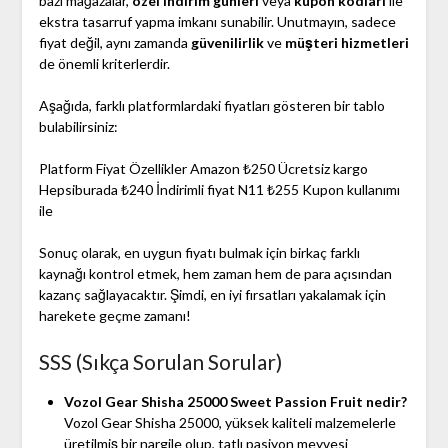
bazı mağazalar,
özel indirim günleri
veya
kupon kodları
ile
ekstra tasarruf yapma imkanı sunabilir. Unutmayın, sadece
fiyat değil, aynı zamanda
güvenilirlik
ve
müşteri hizmetleri
de önemli kriterlerdir.
Aşağıda, farklı platformlardaki fiyatları gösteren bir tablo
bulabilirsiniz:
Platform Fiyat Özellikler Amazon ₺250 Ücretsiz kargo
Hepsiburada ₺240 İndirimli fiyat N11 ₺255 Kupon kullanımı
ile
Sonuç olarak, en uygun fiyatı bulmak için birkaç farklı
kaynağı kontrol etmek, hem zaman hem de para açısından
kazanç sağlayacaktır. Şimdi, en iyi fırsatları yakalamak için
harekete geçme zamanı!
SSS (Sıkça Sorulan Sorular)
Vozol Gear Shisha 25000 Sweet Passion Fruit nedir?
Vozol Gear Shisha 25000, yüksek kaliteli malzemelerle
üretilmiş bir nargile olup, tatlı pasiyon meyvesi