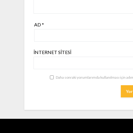
AD
*
İNTERNET SITESI
Daha sonraki yorumlarımda kullanılması için adım