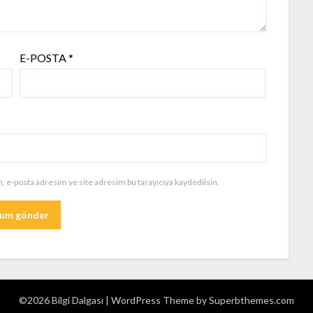
E-POSTA
*
, e-posta adresim ve site adresim bu tarayıcıya kaydedilsin.
©2026 Bilgi Dalgası
| WordPress Theme by
Superbthemes.com