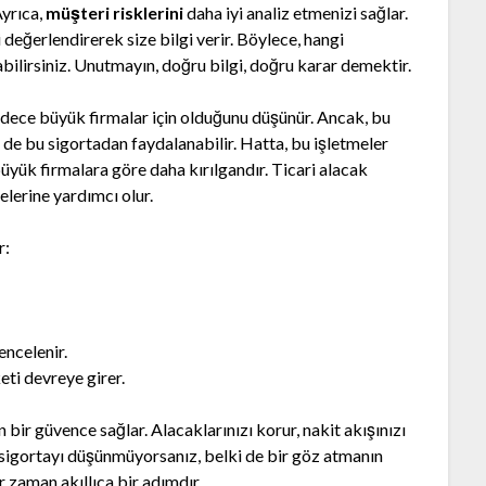
Ayrıca,
müşteri risklerini
daha iyi analiz etmenizi sağlar.
i değerlendirerek size bilgi verir. Böylece, hangi
abilirsiniz. Unutmayın, doğru bilgi, doğru karar demektir.
sadece büyük firmalar için olduğunu düşünür. Ancak, bu
r de bu sigortadan faydalanabilir. Hatta, bu işletmeler
büyük firmalara göre daha kırılgandır. Ticari alacak
elerine yardımcı olur.
r:
encelenir.
ti devreye girer.
in bir güvence sağlar. Alacaklarınızı korur, nakit akışınızı
bu sigortayı düşünmüyorsanız, belki de bir göz atmanın
 zaman akıllıca bir adımdır.