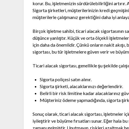
korur. Bu, işletmenizin sürdürülebilirliğini artırır. 
Sigorta şirketleri, müşterilerinizin kredi geçmişin
müşterilerle çalışmanız gerektiğini daha iyi anlay
Birçok işletme sahibi, ticari alacak sigortasının 
düşünce yanlıştır. Küçük ve orta ölçekli işletmele
için daha da önemlidir. Çünkü onların nakit akışı, 
sigortası, bu tür işletmelere güven verir ve büyüm
Ticari alacak sigortası, genellikle şu şekilde çalışı
Sigorta poliçesi satın alınır.
Sigorta şirketi, alacaklarınızı değerlendirir.
Belirli bir risk limitine kadar alacaklarınız güv
Müşteriniz ödeme yapmadığında, sigorta şirke
Sonuç olarak, ticari alacak sigortası, işletmeler iç
iyileştirir ve büyüme fırsatları sunar. Eğer hala 
zamanı gelmiştir. Unutmayın, riskleri azaltmak her