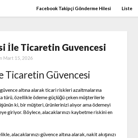
Facebook Takipçi Gönderme Hilesi
Liste
si İle Ticaretin Guvencesi
on
Mart 15, 2026
le Ticaretin Güvencesi
 güvence altına alarak ticari riskleri azaltmalarına
rta türü, özellikle ödeme güçlüğü çeken müşterilerle
Düşünün ki, bir müşteri, ürünlerinizi alıyor ama ödemeyi
eye giriyor. Böylece, alacaklarınızı kaybetme riskini en
ikle, alacaklarınızı güvence altına alarak, nakit akışınızı