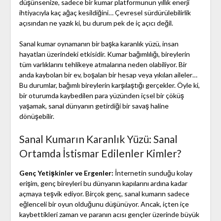
düşünsenize, sadece bir kumar platformunun yıllık enerji
ihtiyacıyla kaç ağaç kesildiğini… Çevresel sürdürülebilirlik
açısından ne yazık ki, bu durum pek de iç açıcı değil.
Sanal kumar oynamanın bir başka karanlık yüzü, insan
hayatları üzerindeki etkisidir. Kumar bağımlılığı, bireylerin
tüm varlıklarını tehlikeye atmalarına neden olabiliyor. Bir
anda kaybolan bir ev, boşalan bir hesap veya yıkılan aileler…
Bu durumlar, bağımlı bireylerin karşılaştığı gerçekler. Öyle ki,
bir oturumda kaybedilen para yüzünden içsel bir çöküş
yaşamak, sanal dünyanın getirdiği bir savaş haline
dönüşebilir.
Sanal Kumarın Karanlık Yüzü: Sanal
Ortamda İstismar Edilenler Kimler?
Genç Yetişkinler ve Ergenler:
İnternetin sunduğu kolay
erişim, genç bireyleri bu dünyanın kapılarını ardına kadar
açmaya teşvik ediyor. Birçok genç, sanal kumarın sadece
eğlenceli bir oyun olduğunu düşünüyor. Ancak, içten içe
kaybettikleri zaman ve paranın acısı gençler üzerinde büyük