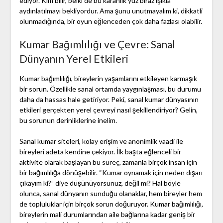
ediyor. Kim bilir, belki de bu karanlık yüz biraz ışıkla
aydınlatılmayı bekliyordur. Ama şunu unutmayalım ki, dikkatli
olunmadığında, bir oyun eğlenceden çok daha fazlası olabilir.
Kumar Bağımlılığı ve Çevre: Sanal
Dünyanın Yerel Etkileri
Kumar bağımlılığı, bireylerin yaşamlarını etkileyen karmaşık
bir sorun. Özellikle sanal ortamda yaygınlaşması, bu durumu
daha da hassas hale getiriyor. Peki, sanal kumar dünyasının
etkileri gerçekten yerel çevreyi nasıl şekillendiriyor? Gelin,
bu sorunun derinliklerine inelim.
Sanal kumar siteleri, kolay erişim ve anonimlik vaadi ile
bireyleri adeta kendine çekiyor. İlk başta eğlenceli bir
aktivite olarak başlayan bu süreç, zamanla birçok insan için
bir bağımlılığa dönüşebilir. “Kumar oynamak için neden dışarı
çıkayım ki?” diye düşünüyorsunuz, değil mi? Hal böyle
olunca, sanal dünyanın sunduğu olanaklar, hem bireyler hem
de topluluklar için birçok sorun doğuruyor. Kumar bağımlılığı,
bireylerin mali durumlarından aile bağlarına kadar geniş bir