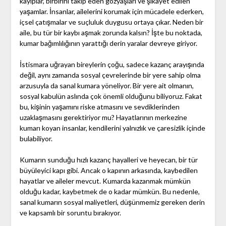
kayıplar, birbirini takip eden gözyaşları ve şikayet edilen
yaşamlar. İnsanlar, ailelerini korumak için mücadele ederken,
içsel çatışmalar ve suçluluk duygusu ortaya çıkar. Neden bir
aile, bu tür bir kaybı aşmak zorunda kalsın? İşte bu noktada,
kumar bağımlılığının yarattığı derin yaralar devreye giriyor.
İstismara uğrayan bireylerin çoğu, sadece kazanç arayışında
değil, aynı zamanda sosyal çevrelerinde bir yere sahip olma
arzusuyla da sanal kumara yöneliyor. Bir yere ait olmanın,
sosyal kabulün aslında çok önemli olduğunu biliyoruz. Fakat
bu, kişinin yaşamını riske atmasını ve sevdiklerinden
uzaklaşmasını gerektiriyor mu? Hayatlarının merkezine
kumarı koyan insanlar, kendilerini yalnızlık ve çaresizlik içinde
bulabiliyor.
Kumarın sunduğu hızlı kazanç hayalleri ve heyecan, bir tür
büyüleyici kapı gibi. Ancak o kapının arkasında, kaybedilen
hayatlar ve aileler mevcut. Kumarda kazanmak mümkün
olduğu kadar, kaybetmek de o kadar mümkün. Bu nedenle,
sanal kumarın sosyal maliyetleri, düşünmemiz gereken derin
ve kapsamlı bir soruntu bırakıyor.