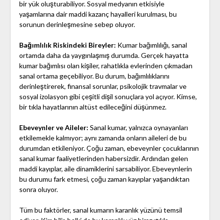
bir yük oluşturabiliyor. Sosyal medyanın etkisiyle
yaşamlarına dair maddi kazanç hayalleri kurulması, bu
sorunun derinleşmesine sebep oluyor.
Bağımlılık Riskindeki Bireyler:
Kumar bağımlılığı, sanal
ortamda daha da yaygınlaşmış durumda. Gerçek hayatta
kumar bağımlısı olan kişiler, rahatlıkla evlerinden çıkmadan
sanal ortama geçebiliyor. Bu durum, bağımlılıklarını
derinleştirerek, finansal sorunlar, psikolojik travmalar ve
sosyal izolasyon gibi çeşitli dişil sonuçlara yol açıyor. Kimse,
bir tıkla hayatlarının altüst edileceğini düşünmez.
Ebeveynler ve Aileler:
Sanal kumar, yalnızca oynayanları
etkilemekle kalmıyor; aynı zamanda onların aileleri de bu
durumdan etkileniyor. Çoğu zaman, ebeveynler çocuklarının
sanal kumar faaliyetlerinden habersizdir. Ardından gelen
maddi kayıplar, aile dinamiklerini sarsabiliyor. Ebeveynlerin
bu durumu fark etmesi, çoğu zaman kayıplar yaşandıktan
sonra oluyor.
Tüm bu faktörler, sanal kumarın karanlık yüzünü temsil