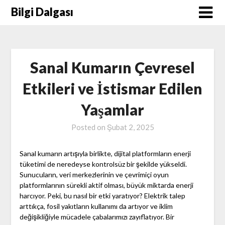
Skip
Bilgi Dalgası
to
content
Sanal Kumarın Çevresel
Etkileri ve İstismar Edilen
Yaşamlar
Posted on
Şubat 2, 2025
Sanal kumarın artışıyla birlikte, dijital platformların enerji
tüketimi de neredeyse kontrolsüz bir şekilde yükseldi.
Sunucuların, veri merkezlerinin ve çevrimiçi oyun
platformlarının sürekli aktif olması, büyük miktarda enerji
harcıyor. Peki, bu nasıl bir etki yaratıyor? Elektrik talep
arttıkça, fosil yakıtların kullanımı da artıyor ve iklim
değişikliğiyle mücadele çabalarımızı zayıflatıyor. Bir