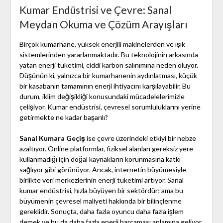
Kumar Endüstrisi ve Çevre: Sanal
Meydan Okuma ve Çözüm Arayışları
Birçok kumarhane, yüksek enerjili makinelerden ve ışık
sistemlerinden yararlanmaktadır. Bu teknolojinin arkasında
yatan enerji tüketimi, ciddi karbon salınımına neden oluyor.
Düşünün ki, yalnızca bir kumarhanenin aydınlatması, küçük
bir kasabanın tamamının enerji ihtiyacını karşılayabilir. Bu
durum, iklim değişikliği konusundaki mücadelelerimizle
çelişiyor. Kumar endüstrisi, çevresel sorumluluklarını yerine
getirmekte ne kadar başarılı?
Sanal Kumara Geçiş
ise çevre üzerindeki etkiyi bir nebze
azaltıyor. Online platformlar, fiziksel alanları gereksiz yere
kullanmadığı için doğal kaynakların korunmasına katkı
sağlıyor gibi görünüyor. Ancak, internetin büyümesiyle
birlikte veri merkezlerinin enerji tüketimi artıyor. Sanal
kumar endüstrisi, hızla büyüyen bir sektördür; ama bu
büyümenin çevresel maliyeti hakkında bir bilinçlenme
gereklidir. Sonuçta, daha fazla oyuncu daha fazla işlem
demek ve bu da daha fazla enerji harcaması anlamına geliyor.