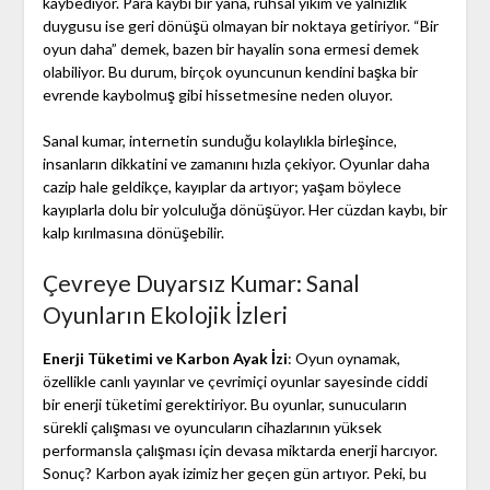
kaybediyor. Para kaybı bir yana, ruhsal yıkım ve yalnızlık
duygusu ise geri dönüşü olmayan bir noktaya getiriyor. “Bir
oyun daha” demek, bazen bir hayalin sona ermesi demek
olabiliyor. Bu durum, birçok oyuncunun kendini başka bir
evrende kaybolmuş gibi hissetmesine neden oluyor.
Sanal kumar, internetin sunduğu kolaylıkla birleşince,
insanların dikkatini ve zamanını hızla çekiyor. Oyunlar daha
cazip hale geldikçe, kayıplar da artıyor; yaşam böylece
kayıplarla dolu bir yolculuğa dönüşüyor. Her cüzdan kaybı, bir
kalp kırılmasına dönüşebilir.
Çevreye Duyarsız Kumar: Sanal
Oyunların Ekolojik İzleri
Enerji Tüketimi ve Karbon Ayak İzi
: Oyun oynamak,
özellikle canlı yayınlar ve çevrimiçi oyunlar sayesinde ciddi
bir enerji tüketimi gerektiriyor. Bu oyunlar, sunucuların
sürekli çalışması ve oyuncuların cihazlarının yüksek
performansla çalışması için devasa miktarda enerji harcıyor.
Sonuç? Karbon ayak izimiz her geçen gün artıyor. Peki, bu