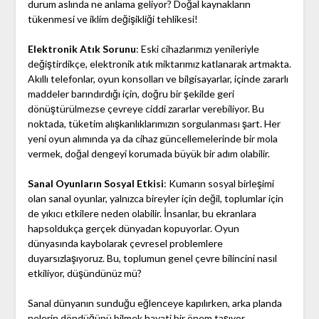
durum aslında ne anlama geliyor? Doğal kaynakların
tükenmesi ve iklim değişikliği tehlikesi!
Elektronik Atık Sorunu
: Eski cihazlarımızı yenileriyle
değiştirdikçe, elektronik atık miktarımız katlanarak artmakta.
Akıllı telefonlar, oyun konsolları ve bilgisayarlar, içinde zararlı
maddeler barındırdığı için, doğru bir şekilde geri
dönüştürülmezse çevreye ciddi zararlar verebiliyor. Bu
noktada, tüketim alışkanlıklarımızın sorgulanması şart. Her
yeni oyun alımında ya da cihaz güncellemelerinde bir mola
vermek, doğal dengeyi korumada büyük bir adım olabilir.
Sanal Oyunların Sosyal Etkisi
: Kumarın sosyal birleşimi
olan sanal oyunlar, yalnızca bireyler için değil, toplumlar için
de yıkıcı etkilere neden olabilir. İnsanlar, bu ekranlara
hapsoldukça gerçek dünyadan kopuyorlar. Oyun
dünyasında kaybolarak çevresel problemlere
duyarsızlaşıyoruz. Bu, toplumun genel çevre bilincini nasıl
etkiliyor, düşündünüz mü?
Sanal dünyanın sunduğu eğlenceye kapılırken, arka planda
nelerin döndüğünü bilmek hayati bir önem taşıyor.