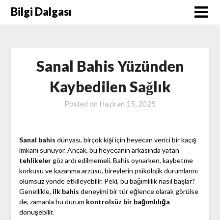
Skip
Bilgi Dalgası
to
content
Sanal Bahis Yüzünden
Kaybedilen Sağlık
Posted on
Haziran 15, 2025
Sanal bahis
dünyası, birçok kişi için heyecan verici bir kaçış
imkanı sunuyor. Ancak, bu heyecanın arkasında yatan
tehlikeler
göz ardı edilmemeli. Bahis oynarken, kaybetme
korkusu ve kazanma arzusu, bireylerin psikolojik durumlarını
olumsuz yönde etkileyebilir. Peki, bu bağımlılık nasıl başlar?
Genellikle,
ilk bahis
deneyimi bir tür eğlence olarak görülse
de, zamanla bu durum
kontrolsüz bir bağımlılığa
dönüşebilir.