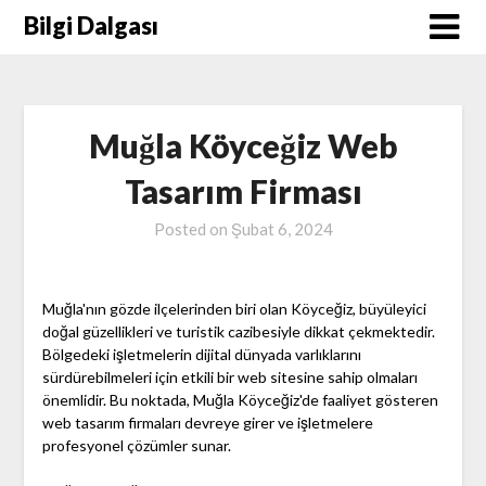
Skip
Bilgi Dalgası
to
content
Muğla Köyceğiz Web
Tasarım Firması
Posted on
Şubat 6, 2024
Muğla'nın gözde ilçelerinden biri olan Köyceğiz, büyüleyici
doğal güzellikleri ve turistik cazibesiyle dikkat çekmektedir.
Bölgedeki işletmelerin dijital dünyada varlıklarını
sürdürebilmeleri için etkili bir web sitesine sahip olmaları
önemlidir. Bu noktada, Muğla Köyceğiz'de faaliyet gösteren
web tasarım firmaları devreye girer ve işletmelere
profesyonel çözümler sunar.