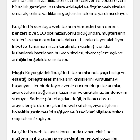
alıcı tasarımlarıyla dikkatleri üzerine çekiyor ve sektöre yeni
bir soluk getiriyor. İnsanlara etkileyici ve özgün web siteleri
sunarak, online varlıklarını güçlendirmelerine yardımcı oluyor.
Bu şirketin sunduğu web tasarım hizmetleri son derece
benzersiz ve SEO optimizasyonlu olduğundan, müşterilerin
siteleri arama motorlarında daha üst sıralarda yer alabiliyor.
Elbette, tamamen insan tarafından yazılmış içerikler
kullanılarak hazırlanan bu web siteleri, ziyaretçilere açık ve
anlaşılır bir şekilde sunuluyor.
Muğla Köyceğiz'deki bu şirket, tasarımlarında şaşırtıcılığı ve
estetiği birleştirerek markaların kimliklerini vurgulamayı
başarıyor. Her bir detayın özenle düşünüldüğü tasarımlar,
ziyaretçilerin beğenisini kazanıyor ve unutulmaz bir deneyim
sunuyor. Sadece görsel açıdan değil, kullanıcı dostu
arayüzleriyle de öne çıkan bu web siteleri, ziyaretçilerin
kolaylıkla gezinmesini sağlıyor ve istedikleri bilgilere hızlıca
erişmelerini sağlıyor.
Bu şirketin web tasarımı konusunda uzman ekibi, her
müşterinin ihtiyaçlarına ve beklentilerine özel çözümler