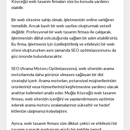
Köyceğiz web tasarım firmaları size bu konuda yardımcı
olabilir.
Bir web sitesine sahip olmak, işletmenizin online varlığının
temelidir. Ancak basit bir web sayfası oluşturmak yeterli
değildir. Profesyonel bir web tasarım firması ile çalışarak,
işletmenizin dijital yolculuğunda sağlam bir adım atabilirsiniz.
Bu firma, işletmeniz için özelleştirilmiş ve etkileyici bir web
sitesi oluştururken aynı zamanda SEO optimizasyonunu da
göz önünde bulunduracaktır.
SEO (Arama Motoru Optimizasyonu), web sitenizin arama
motorlarında daha görünür olmasını sağlayan bir dizi
stratejiyi içerir. Arama motorları, potansiyel müşterilerinizin
ürünlerinizi veya hizmetlerinizi keşfetmesine yardımcı olacak
anahtar kelimeleri analiz eder. Muğla Köyceğiz web tasarım
firması, web sitenizin içeriğini ve yapılandırmasını optimize
ederek arama motoru sıralamalarınızı yükseltir ve hedef
kitlenize ulaşmanızı kolaylaştırır.
Ayrıca, web tasarım firması size dikkat çekici ve etkileyici bir
tasarım sunarak markanızın güçlü bir şekilde temsil