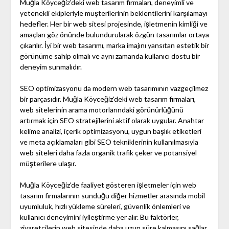
Muğla Köyceğiz'deki web tasarım firmaları, deneyimli ve
yetenekli ekipleriyle müşterilerinin beklentilerini karşılamayı
hedefler. Her bir web sitesi projesinde, işletmenin kimliği ve
amaçları göz önünde bulundurularak özgün tasarımlar ortaya
çıkarılır. İyi bir web tasarımı, marka imajını yansıtan estetik bir
görünüme sahip olmalı ve aynı zamanda kullanıcı dostu bir
deneyim sunmalıdır.
SEO optimizasyonu da modern web tasarımının vazgeçilmez
bir parçasıdır. Muğla Köyceğiz'deki web tasarım firmaları,
web sitelerinin arama motorlarındaki görünürlüğünü
artırmak için SEO stratejilerini aktif olarak uygular. Anahtar
kelime analizi, içerik optimizasyonu, uygun başlık etiketleri
ve meta açıklamaları gibi SEO tekniklerinin kullanılmasıyla
web siteleri daha fazla organik trafik çeker ve potansiyel
müşterilere ulaşır.
Muğla Köyceğiz'de faaliyet gösteren işletmeler için web
tasarım firmalarının sunduğu diğer hizmetler arasında mobil
uyumluluk, hızlı yükleme süreleri, güvenlik önlemleri ve
kullanıcı deneyimini iyileştirme yer alır. Bu faktörler,
ziyaretçilerin web sitesinde daha uzun süre kalmasını sağlar