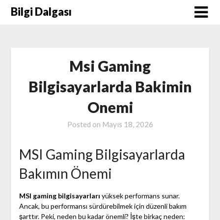
Skip
Bilgi Dalgası
to
content
Msi Gaming
Bilgisayarlarda Bakimin
Onemi
Posted on
Mayıs 18, 2026
MSI Gaming Bilgisayarlarda
Bakımın Önemi
MSI gaming bilgisayarları
yüksek performans sunar.
Ancak, bu performansı sürdürebilmek için düzenli bakım
şarttır. Peki, neden bu kadar önemli? İşte birkaç neden: