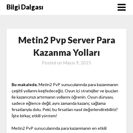
Skip
Bilgi Dalgası
to
content
Metin2 Pvp Server Para
Kazanma Yolları
Posted on
Mayıs 9, 2025
Bu makalede
, Metin2 PvP sunucularında para kazanmanın
çeşitli yollarını keşfedeceğiz. Oyun içi stratejiler ve ipuçları
ile kazancınızı artırmanın yollarını öğrenin. Oyun dünyası,
sadece eğlence değil, aynı zamanda kazanç sağlama
fırsatlarıyla dolu. Peki, bu fırsatları nasıl değerlendirebiliriz?
İşte birkaç etkili yöntem!
Metin2 PvP sunucularında para kazanmanın en etkili