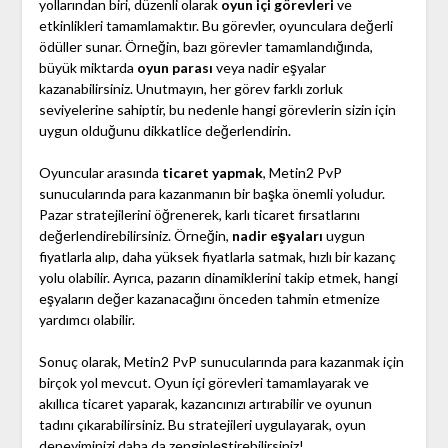
yollarından biri, düzenli olarak
oyun içi görevleri
ve
etkinlikleri tamamlamaktır. Bu görevler, oyunculara değerli
ödüller sunar. Örneğin, bazı görevler tamamlandığında,
büyük miktarda
oyun parası
veya nadir eşyalar
kazanabilirsiniz. Unutmayın, her görev farklı zorluk
seviyelerine sahiptir, bu nedenle hangi görevlerin sizin için
uygun olduğunu dikkatlice değerlendirin.
Oyuncular arasında
ticaret yapmak
, Metin2 PvP
sunucularında para kazanmanın bir başka önemli yoludur.
Pazar stratejilerini öğrenerek, karlı ticaret fırsatlarını
değerlendirebilirsiniz. Örneğin,
nadir eşyaları
uygun
fiyatlarla alıp, daha yüksek fiyatlarla satmak, hızlı bir kazanç
yolu olabilir. Ayrıca, pazarın dinamiklerini takip etmek, hangi
eşyaların değer kazanacağını önceden tahmin etmenize
yardımcı olabilir.
Sonuç olarak, Metin2 PvP sunucularında para kazanmak için
birçok yol mevcut. Oyun içi görevleri tamamlayarak ve
akıllıca ticaret yaparak, kazancınızı artırabilir ve oyunun
tadını çıkarabilirsiniz. Bu stratejileri uygulayarak, oyun
deneyiminizi daha da zenginleştirebilirsiniz!