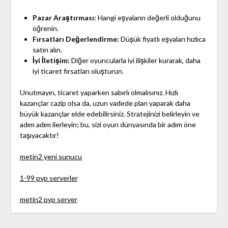
Pazar Araştırması:
Hangi eşyaların değerli olduğunu
öğrenin.
Fırsatları Değerlendirme:
Düşük fiyatlı eşyaları hızlıca
satın alın.
İyi İletişim:
Diğer oyuncularla iyi ilişkiler kurarak, daha
iyi ticaret fırsatları oluşturun.
Unutmayın, ticaret yaparken sabırlı olmalısınız. Hızlı
kazançlar cazip olsa da, uzun vadede plan yaparak daha
büyük kazançlar elde edebilirsiniz. Stratejinizi belirleyin ve
adım adım ilerleyin; bu, sizi oyun dünyasında bir adım öne
taşıyacaktır!
metin2 yeni sunucu
1-99 pvp serverler
metin2 pvp server