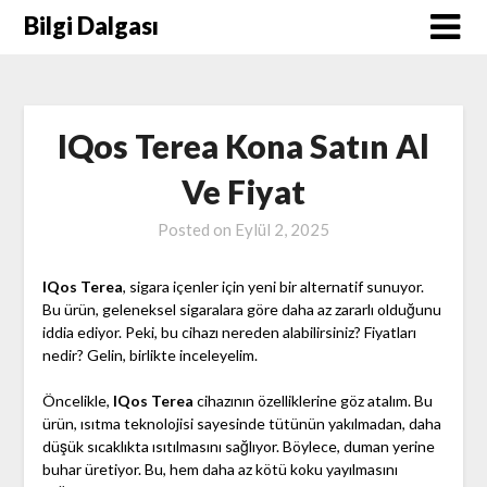
Skip
Bilgi Dalgası
to
content
IQos Terea Kona Satın Al
Ve Fiyat
Posted on
Eylül 2, 2025
IQos Terea
, sigara içenler için yeni bir alternatif sunuyor.
Bu ürün, geleneksel sigaralara göre daha az zararlı olduğunu
iddia ediyor. Peki, bu cihazı nereden alabilirsiniz? Fiyatları
nedir? Gelin, birlikte inceleyelim.
Öncelikle,
IQos Terea
cihazının özelliklerine göz atalım. Bu
ürün, ısıtma teknolojisi sayesinde tütünün yakılmadan, daha
düşük sıcaklıkta ısıtılmasını sağlıyor. Böylece, duman yerine
buhar üretiyor. Bu, hem daha az kötü koku yayılmasını