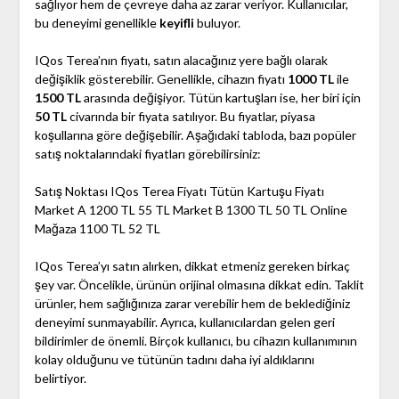
sağlıyor hem de çevreye daha az zarar veriyor. Kullanıcılar,
bu deneyimi genellikle
keyifli
buluyor.
IQos Terea’nın fiyatı, satın alacağınız yere bağlı olarak
değişiklik gösterebilir. Genellikle, cihazın fiyatı
1000 TL
ile
1500 TL
arasında değişiyor. Tütün kartuşları ise, her biri için
50 TL
civarında bir fiyata satılıyor. Bu fiyatlar, piyasa
koşullarına göre değişebilir. Aşağıdaki tabloda, bazı popüler
satış noktalarındaki fiyatları görebilirsiniz:
Satış Noktası IQos Terea Fiyatı Tütün Kartuşu Fiyatı
Market A 1200 TL 55 TL Market B 1300 TL 50 TL Online
Mağaza 1100 TL 52 TL
IQos Terea’yı satın alırken, dikkat etmeniz gereken birkaç
şey var. Öncelikle, ürünün orijinal olmasına dikkat edin. Taklit
ürünler, hem sağlığınıza zarar verebilir hem de beklediğiniz
deneyimi sunmayabilir. Ayrıca, kullanıcılardan gelen geri
bildirimler de önemli. Birçok kullanıcı, bu cihazın kullanımının
kolay olduğunu ve tütünün tadını daha iyi aldıklarını
belirtiyor.