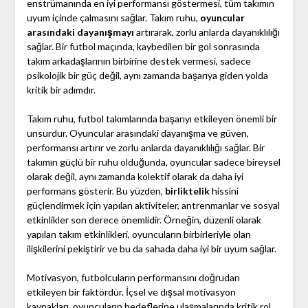
enstrümanında en iyi performansı göstermesi, tüm takımın
uyum içinde çalmasını sağlar. Takım ruhu,
oyuncular
arasındaki dayanışmayı
artırarak, zorlu anlarda dayanıklılığı
sağlar. Bir futbol maçında, kaybedilen bir gol sonrasında
takım arkadaşlarının birbirine destek vermesi, sadece
psikolojik bir güç değil, aynı zamanda başarıya giden yolda
kritik bir adımdır.
Takım ruhu, futbol takımlarında başarıyı etkileyen önemli bir
unsurdur. Oyuncular arasındaki dayanışma ve güven,
performansı artırır ve zorlu anlarda dayanıklılığı sağlar. Bir
takımın güçlü bir ruhu olduğunda, oyuncular sadece bireysel
olarak değil, aynı zamanda kolektif olarak da daha iyi
performans gösterir. Bu yüzden,
birliktelik
hissini
güçlendirmek için yapılan aktiviteler, antrenmanlar ve sosyal
etkinlikler son derece önemlidir. Örneğin, düzenli olarak
yapılan takım etkinlikleri, oyuncuların birbirleriyle olan
ilişkilerini pekiştirir ve bu da sahada daha iyi bir uyum sağlar.
Motivasyon, futbolcuların performansını doğrudan
etkileyen bir faktördür. İçsel ve dışsal motivasyon
kaynakları, oyuncuların hedeflerine ulaşmalarında kritik rol