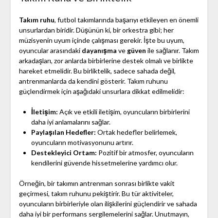
Takım ruhu
, futbol takımlarında başarıyı etkileyen en önemli
unsurlardan biridir. Düşünün ki, bir orkestra gibi; her
müzisyenin uyum içinde çalışması gerekir. İşte bu uyum,
oyuncular arasındaki
dayanışma
ve
güven
ile sağlanır. Takım
arkadaşları, zor anlarda birbirlerine destek olmalı ve birlikte
hareket etmelidir. Bu birliktelik, sadece sahada değil,
antrenmanlarda da kendini gösterir. Takım ruhunu
güçlendirmek için aşağıdaki unsurlara dikkat edilmelidir:
İletişim:
Açık ve etkili iletişim, oyuncuların birbirlerini
daha iyi anlamalarını sağlar.
Paylaşılan Hedefler:
Ortak hedefler belirlemek,
oyuncuların motivasyonunu artırır.
Destekleyici Ortam:
Pozitif bir atmosfer, oyuncuların
kendilerini güvende hissetmelerine yardımcı olur.
Örneğin, bir takımın antrenman sonrası birlikte vakit
geçirmesi, takım ruhunu pekiştirir. Bu tür aktiviteler,
oyuncuların birbirleriyle olan ilişkilerini güçlendirir ve sahada
daha iyi bir performans sergilemelerini sağlar. Unutmayın,