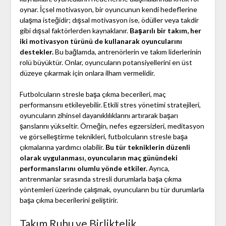
oynar. İçsel motivasyon, bir oyuncunun kendi hedeflerine
ulaşma isteğidir; dışsal motivasyon ise, ödüller veya takdir
gibi dışsal faktörlerden kaynaklanır.
Başarılı bir takım, her
iki motivasyon türünü de kullanarak oyuncularını
destekler.
Bu bağlamda, antrenörlerin ve takım liderlerinin
rolü büyüktür. Onlar, oyuncuların potansiyellerini en üst
düzeye çıkarmak için onlara ilham vermelidir.
Futbolcuların stresle başa çıkma becerileri, maç
performansını etkileyebilir. Etkili stres yönetimi stratejileri,
oyuncuların zihinsel dayanıklılıklarını artırarak başarı
şanslarını yükseltir. Örneğin, nefes egzersizleri, meditasyon
ve görselleştirme teknikleri, futbolcuların stresle başa
çıkmalarına yardımcı olabilir.
Bu tür tekniklerin düzenli
olarak uygulanması, oyuncuların maç günündeki
performanslarını olumlu yönde etkiler.
Ayrıca,
antrenmanlar sırasında stresli durumlarla başa çıkma
yöntemleri üzerinde çalışmak, oyuncuların bu tür durumlarla
başa çıkma becerilerini geliştirir.
Takım Ruhu ve Birliktelik