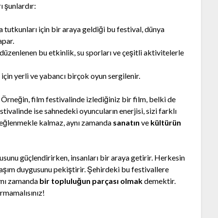
ı şunlardır:
a tutkunları için bir araya geldiği bu festival, dünya
apar.
düzenlenen bu etkinlik, su sporları ve çeşitli aktivitelerle
 için yerli ve yabancı birçok oyun sergilenir.
 Örneğin, film festivalinde izlediğiniz bir film, belki de
stivalinde ise sahnedeki oyuncuların enerjisi, sizi farklı
ce eğlenmekle kalmaz, aynı zamanda
sanatın
ve
kültürün
kusunu güçlendirirken, insanları bir araya getirir. Herkesin
laşım duygusunu pekiştirir. Şehirdeki bu festivallere
aynı zamanda
bir topluluğun parçası olmak
demektir.
çırmamalısınız!