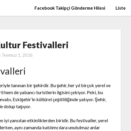
Facebook Takipçi Gönderme Hilesi
Liste
ultur Festivalleri
n
Temmuz 1, 2026
valleri
eriyle tanınan bir şehirdir. Bu şehir, her yıl birçok yerel ve
li hem de yabancı turistlerin ilgisini çekiyor. Peki, bu
abı, Eskişehir’in kültürel çeşitliliğinde yatıyor. Şehir,
le dolup taşıyor.
en iyi yansıtan etkinliklerden biridir. Bu festivaller, yerel
derken, aynı zamanda katılımcılara unutulmaz anlar