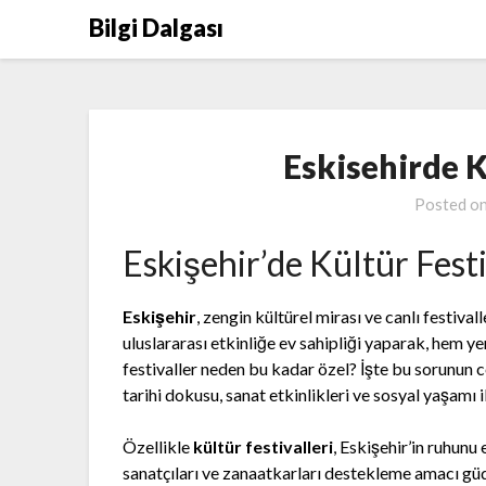
Skip
Bilgi Dalgası
to
content
Eskisehirde K
Posted o
Eskişehir’de Kültür Festi
Eskişehir
, zengin kültürel mirası ve canlı festivall
uluslararası etkinliğe ev sahipliği yaparak, hem yer
festivaller neden bu kadar özel? İşte bu sorunun cev
tarihi dokusu, sanat etkinlikleri ve sosyal yaşamı i
Özellikle
kültür festivalleri
, Eskişehir’in ruhunu 
sanatçıları ve zanaatkarları destekleme amacı gü