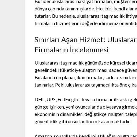
Bu lider uluslararası nakliyat firmaları, müşteriler
dünya çapında tanınmışlardır. Her biri kendi ala
tutarlar. Bu nedenle, uluslararası taşımacılık ihtiy
firmaların hizmetlerini değerlendirmeniz önemlidi
Sınırları Aşan Hizmet: Uluslara
Firmaların İncelenmesi
Uluslararası taşımacılık günümüzde küresel ticare
genelindeki tüketiciye ulaştırılması, sadece güvenili
Bu alanda ön plana çıkan firmalar, sadece sınırlar
tanınırlar. Peki, uluslararası taşımacılıkta öne çık
DHL, UPS, FedEx gibi devasa firmalar ilk akla gel
gün gelişirken, yeni oyuncular da piyasaya girmek
ekonominin dinamikleri değiştikçe, müşteri taleple
güvenilirlik gibi unsurlar önem kazanmaktadır.
Amazon, son yıllarda kendi lojistik ağını oluştura