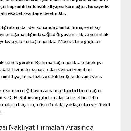
için kapsamlı bir lojistik altyapısı kurmuştur. Bu sayede,
rak rekabet avantajı elde etmiştir.
ılığı alanında lider konumda olan bu firma, yenilikçi
ner taşımacılığında sağladığı güvenilirlik ve verimlilik
z yoluyla yapılan taşımacılıkta, Maersk Line güçlü bir
ikretmek gerekir. Bu firma, taşımacılıkta teknolojiyi
daklı hizmetler sunar. Tedarik zinciri yönetimi
n ihtiyaçlarına hızlı ve etkili bir şekilde yanıt verir.
ce sınırları değil, aynı zamanda standartları da aşan
e ve C.H. Robinson gibi firmalar, küresel ticaretin
irmaların başarısı, müşteri odaklı yaklaşımları ve sürekli
r.
sı Nakliyat Firmaları Arasında