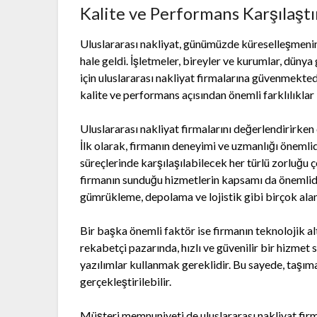
Kalite ve Performans Karşılaşt
Uluslararası nakliyat, günümüzde küreselleşmenin
hale geldi. İşletmeler, bireyler ve kurumlar, düny
için uluslararası nakliyat firmalarına güvenmekte
kalite ve performans açısından önemli farklılıkla
Uluslararası nakliyat firmalarını değerlendirirke
İlk olarak, firmanın deneyimi ve uzmanlığı önemlidi
süreçlerinde karşılaşılabilecek her türlü zorluğu ç
firmanın sunduğu hizmetlerin kapsamı da önemlidir. 
gümrükleme, depolama ve lojistik gibi birçok ala
Bir başka önemli faktör ise firmanın teknolojik a
rekabetçi pazarında, hızlı ve güvenilir bir hizmet
yazılımlar kullanmak gereklidir. Bu sayede, taşıma
gerçekleştirilebilir.
Müşteri memnuniyeti de uluslararası nakliyat firm