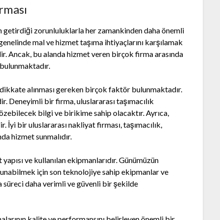
ırması
 getirdiği zorunluluklarla her zamankinden daha önemli
a genelinde mal ve hizmet taşıma ihtiyaçlarını karşılamak
dir. Ancak, bu alanda hizmet veren birçok firma arasında
r bulunmaktadır.
n dikkate alınması gereken birçok faktör bulunmaktadır.
r. Deneyimli bir firma, uluslararası taşımacılık
özebilecek bilgi ve birikime sahip olacaktır. Ayrıca,
İyi bir uluslararası nakliyat firması, taşımacılık,
nda hizmet sunmalıdır.
lt yapısı ve kullanılan ekipmanlarıdır. Günümüzün
 sunabilmek için son teknolojiye sahip ekipmanlar ve
 süreci daha verimli ve güvenli bir şekilde
alarının kalite ve performansını belirleyen önemli bir