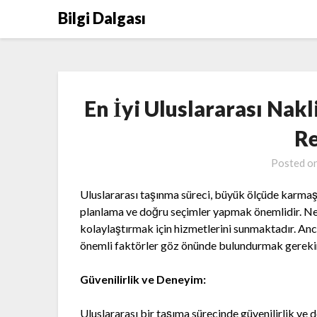
Skip
Bilgi Dalgası
to
content
En İyi Uluslararası Nakl
Re
Posted o
Uluslararası taşınma süreci, büyük ölçüde karmaşı
planlama ve doğru seçimler yapmak önemlidir. Neyse
kolaylaştırmak için hizmetlerini sunmaktadır. Anc
önemli faktörler göz önünde bulundurmak gereki
Güvenilirlik ve Deneyim:
Uluslararası bir taşıma sürecinde güvenilirlik ve de