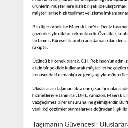
ürünlerini müşterilere hızlı bir şekilde ulaştırmak 
müşterilerine hızlı teslimat ve izleme imkanı suna
Bir diğer örnek ise Maersk Line'dır. Deniz taşımac
çözümleriyle dikkat çekmektedir. Özellikle, kontey
ile tanınır. Küresel ticaretin ana damarı olan deni
rakiptir.
Üçüncü bir örnek olarak, C.H. Robinson'un adını z
etkin bir şekilde kullanarak müşterilerine çözüm o
konusundaki uzmanlığı ve geniş ağıyla, müşterilerini
Uluslararası taşımacılıkta öne çıkan firmalar, sade
hizmetleriyle tanınırlar. DHL, Amazon, Maersk Lin
vazgeçilmez birer unsuru haline gelmişlerdir. Bu f
yenilikçi çözümler sunmalarıyla doğrudan ilişkilidi
Taşımanın Güvencesi: Uluslarara