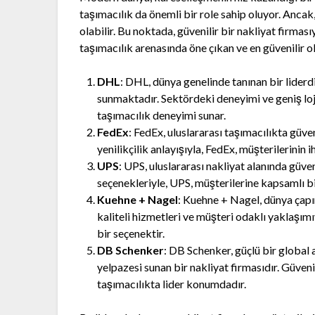
taşımacılık da önemli bir role sahip oluyor. Ancak
olabilir. Bu noktada, güvenilir bir nakliyat firmas
taşımacılık arenasında öne çıkan ve en güvenilir ol
DHL
: DHL, dünya genelinde tanınan bir liderdir
sunmaktadır. Sektördeki deneyimi ve geniş lojis
taşımacılık deneyimi sunar.
FedEx
: FedEx, uluslararası taşımacılıkta güven
yenilikçilik anlayışıyla, FedEx, müşterilerinin i
UPS
: UPS, uluslararası nakliyat alanında güven
seçenekleriyle, UPS, müşterilerine kapsamlı b
Kuehne + Nagel
: Kuehne + Nagel, dünya çapın
kaliteli hizmetleri ve müşteri odaklı yaklaşımı
bir seçenektir.
DB Schenker
: DB Schenker, güçlü bir global 
yelpazesi sunan bir nakliyat firmasıdır. Güvenil
taşımacılıkta lider konumdadır.