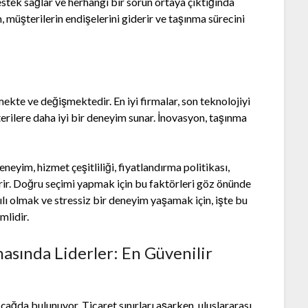
stek sağlar ve herhangi bir sorun ortaya çıktığında
m, müşterilerin endişelerini giderir ve taşınma sürecini
mekte ve değişmektedir. En iyi firmalar, son teknolojiyi
terilere daha iyi bir deneyim sunar. İnovasyon, taşınma
deneyim, hizmet çeşitliliği, fiyatlandırma politikası,
rir. Doğru seçimi yapmak için bu faktörleri göz önünde
ı olmak ve stressiz bir deneyim yaşamak için, işte bu
mlidir.
asında Liderler: En Güvenilir
ağda bulunuyor. Ticaret sınırları aşarken, uluslararası