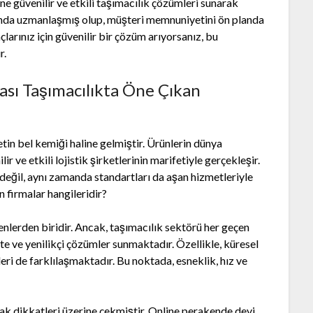
ine güvenilir ve etkili taşımacılık çözümleri sunarak
nında uzmanlaşmış olup, müşteri memnuniyetini ön planda
açlarınız için güvenilir bir çözüm arıyorsanız, bu
r.
rası Taşımacılıkta Öne Çıkan
tin bel kemiği haline gelmiştir. Ürünlerin dünya
r ve etkili lojistik şirketlerinin marifetiyle gerçekleşir.
ı değil, aynı zamanda standartları da aşan hizmetleriyle
an firmalar hangileridir?
enlerden biridir. Ancak, taşımacılık sektörü her geçen
te ve yenilikçi çözümler sunmaktadır. Özellikle, küresel
ri de farklılaşmaktadır. Bu noktada, esneklik, hız ve
rak dikkatleri üzerine çekmiştir. Online perakende devi,