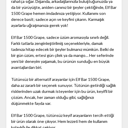
rahatça sığar. Dışarıda, arkadaşlarınızla buluştuğunuzda ya
da bir yürüyüşte, aniden canınız bir şeyler çektiğinde, Elf Bar
1500 Grape hemen imdadınıza yetişiyor. Kullanımı son
derece basit; sadece açın ve keyfini çıkarın. Karmaşık
ayarlarla uğraşmanıza gerek yok!
Elf Bar 1500 Grape, sadece üzüm aromasıyla sınırlı değil.
Farklı tatlarla zenginleştirilmiş seçenekleriyle, damak
tadınıza hitap edecek bir şeyler bulmanız mümkün. Belki de
bir gün üzüm, ertesi gün çilek ya da mango… Her seferinde
yeni bir deneyim yaşamak, bu ürünün sunduğu en büyük
avantajlardan biri.
Tütünsüz bir alternatif arayanlar için Elf Bar 1500 Grape,
daha az zararlı bir seçenek sunuyor. Tütünün getirdiği sağlık
risklerinden uzak durmak isteyenler için bu ürün, keyifli bir
çözüm. Ancak, her zaman olduğu gibi, sağlığınızı
düşünmekte fayda var.
Elf Bar 1500 Grape, tütünsüz keyif arayanların tercih ettiği
bir ürün olarak öne çıkıyor. Hem lezzeti hem de kullanım
kolaylığı ile dikkat çekiyor.