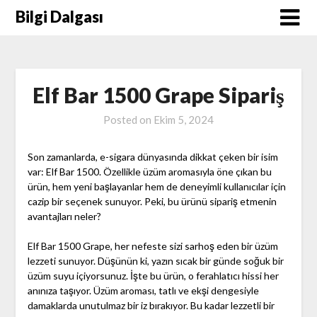
Skip
Bilgi Dalgası
to
content
Elf Bar 1500 Grape Sipariş
Posted on
Ekim 5, 2024
Son zamanlarda, e-sigara dünyasında dikkat çeken bir isim
var: Elf Bar 1500. Özellikle üzüm aromasıyla öne çıkan bu
ürün, hem yeni başlayanlar hem de deneyimli kullanıcılar için
cazip bir seçenek sunuyor. Peki, bu ürünü sipariş etmenin
avantajları neler?
Elf Bar 1500 Grape, her nefeste sizi sarhoş eden bir üzüm
lezzeti sunuyor. Düşünün ki, yazın sıcak bir günde soğuk bir
üzüm suyu içiyorsunuz. İşte bu ürün, o ferahlatıcı hissi her
anınıza taşıyor. Üzüm aroması, tatlı ve ekşi dengesiyle
damaklarda unutulmaz bir iz bırakıyor. Bu kadar lezzetli bir