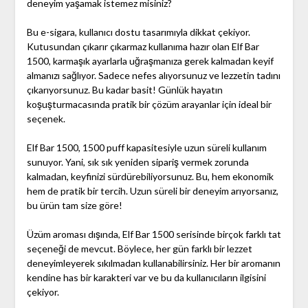
deneyim yaşamak istemez misiniz?
Bu e-sigara, kullanıcı dostu tasarımıyla dikkat çekiyor.
Kutusundan çıkarır çıkarmaz kullanıma hazır olan Elf Bar
1500, karmaşık ayarlarla uğraşmanıza gerek kalmadan keyif
almanızı sağlıyor. Sadece nefes alıyorsunuz ve lezzetin tadını
çıkarıyorsunuz. Bu kadar basit! Günlük hayatın
koşuşturmacasında pratik bir çözüm arayanlar için ideal bir
seçenek.
Elf Bar 1500, 1500 puff kapasitesiyle uzun süreli kullanım
sunuyor. Yani, sık sık yeniden sipariş vermek zorunda
kalmadan, keyfinizi sürdürebiliyorsunuz. Bu, hem ekonomik
hem de pratik bir tercih. Uzun süreli bir deneyim arıyorsanız,
bu ürün tam size göre!
Üzüm aroması dışında, Elf Bar 1500 serisinde birçok farklı tat
seçeneği de mevcut. Böylece, her gün farklı bir lezzet
deneyimleyerek sıkılmadan kullanabilirsiniz. Her bir aromanın
kendine has bir karakteri var ve bu da kullanıcıların ilgisini
çekiyor.