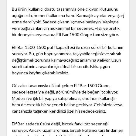
Bu ürün, kullanıcı dostu tasarımıyla öne çıkıyor. Kutusunu
açtığınızda, hemen kullanıma hazır. Karmaşık ayarlar veya şarj
etme derdi yok! Sadece çıkarın, içmeye başlayın. Vaping’e
yeni başlayanlar için mükemmel bir seçenek. Hızlı ve pratik
bir deneyim arıyorsanız, Elf Bar 1500 Grape tam size göre.
Elf Bar 1500, 1500 puff kapasitesi ile uzun süreli bir kullanım
sunuyor. Bu, gün boyu yanınızda taşıyabileceğiniz ve sık sık
değiştirmek zorunda kalmayacağınız anlamına geliyor. Uzun
süreli tatmin arayanlar için ideal bir tercih. Birkaç gün
boyunca keyfini çıkarabilirsiniz.
Göz alıcı tasarımıyla dikkat çeken Elf Bar 1500 Grape,
sadece lezzetiyle değil, görünümüyle de beğeni topluyor.
Modern ve şık bir yapıya sahip olması, onu hem kullanışlı
hem de estetik bir seçenek haline getiriyor. Cebinizde veya
çantanızda taşırken kendinizi özel hissedeceksiniz.
Elf Bar, sadece üzüm değil, birçok farklı tat seçeneği
sunuyor. Ancak, üzüm aroması, birçok kullanıcı tarafından en