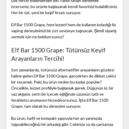
çok tercih edilenlerden biri. Farklı tatları denemek
isterseniz, bu ürünle başlayarak kendi favorinizi bulabilirsiniz.
Her bir tat, yeni bir keşif fırsatı sunuyor.
Elf Bar 1500 Grape, hem lezzeti hem de kullanım kolaylığı ile
vaping deneyiminizi bir üst seviyeye taşıyacak. Şimdi sipariş
vermek için ne bekliyorsunuz?
Elf Bar 1500 Grape: Tütünsüz Keyif
Arayanların Tercihi!
Son zamanlarda, tütünsüz alternatifler arayanların gözdesi
haline gelen Elf Bar 1500 Grape, gerçekten de dikkat çekici
bir seçenek. Peki, bu ürün neden bu kadar popüler?
Öncelikle, lezzet profiliyle başlamak gerek. Düşünün ki, bir
yaz akşamı, serin bir içecek eşliğinde üzümün tatlı ve
ferahlatıcı aromasını hissediyorsunuz. İşte Elf Bar 1500
Grape, tam olarak bu deneyimi sunuyor.
Bu ürün, hafif ve kompakt yapısıyla her an yanınızda
taşıyabileceğiniz bir arkadaş gibi. Cebinize ya da çantanıza