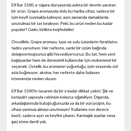
Elf Bar 1500, e-sigara dünyasında adeta bir devrim yaratan
bir ürün. Grape aromasıyla dolu bu harika cihaz, sadece bir
içim keyfi sunmakla kalmıyor, aynı zamanda damaklarda
unutulmaz bir tat bırakıyor. Peki, bu ürün neden bu kadar
popüler? Gelin, birlikte keşfedelim!
Öncelikle, Grape aroması, taze ve sulu üzümlerin ferahlatıcı
tadını yansıtıyor. Her nefeste, sanki bir üzüm bağında
dolaşıyormuşsunuz gibi hissediyorsunuz. Bu tat, hem yeni
başlayanlar hem de deneyimli kullanıcılar için mükemmel bir
seçenek. Üstelik, bu aromanın yoğunluğu, içim sırasında sizi
asla boğmuyor; aksine, her nefeste daha fazlasını
istemenize neden oluyor.
Elf Bar 1500’in tasarımı da bir o kadar dikkat çekici. Şık ve
kompakt yapısıyla cebinize kolayca sığabiliyor. Dışarıda,
arkadaşlarınızla buluştuğunuzda ya da bir yürüyüşte, bu
cihazı yanınıza almayı unutmayın! Kullanımı son derece
basit; sadece açın ve keyfini çıkarın. Karmaşık ayarlar veya
şarj etme derdi yok.