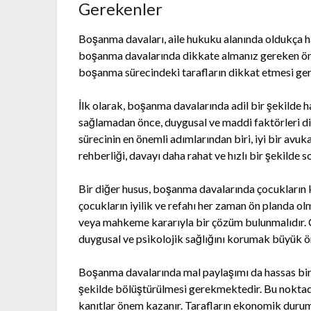
Gerekenler
Boşanma davaları, aile hukuku alanında oldukça ha
boşanma davalarında dikkate almanız gereken ön
boşanma sürecindeki tarafların dikkat etmesi gere
İlk olarak, boşanma davalarında adil bir şekilde 
sağlamadan önce, duygusal ve maddi faktörleri 
sürecinin en önemli adımlarından biri, iyi bir av
rehberliği, davayı daha rahat ve hızlı bir şekilde 
Bir diğer husus, boşanma davalarında çocukların k
çocukların iyilik ve refahı her zaman ön planda ol
veya mahkeme kararıyla bir çözüm bulunmalıdır. Çoc
duygusal ve psikolojik sağlığını korumak büyük ö
Boşanma davalarında mal paylaşımı da hassas bir k
şekilde bölüştürülmesi gerekmektedir. Bu noktada, 
kanıtlar önem kazanır. Tarafların ekonomik durum