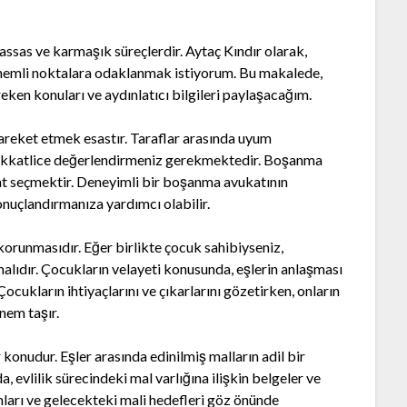
ssas ve karmaşık süreçlerdir. Aytaç Kındır olarak,
emli noktalara odaklanmak istiyorum. Bu makalede,
ken konuları ve aydınlatıcı bilgileri paylaşacağım.
hareket etmek esastır. Taraflar arasında uyum
dikkatlice değerlendirmeniz gerekmektedir. Boşanma
ukat seçmektir. Deneyimli bir boşanma avukatının
sonuçlandırmanıza yardımcı olabilir.
orunmasıdır. Eğer birlikte çocuk sahibiyseniz,
malıdır. Çocukların velayeti konusunda, eşlerin anlaşması
ukların ihtiyaçlarını ve çıkarlarını gözetirken, onların
nem taşır.
onudur. Eşler arasında edinilmiş malların adil bir
evlilik sürecindeki mal varlığına ilişkin belgeler ve
ları ve gelecekteki mali hedefleri göz önünde