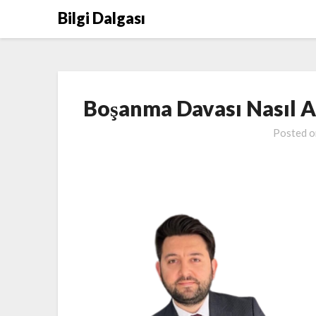
Skip
Bilgi Dalgası
to
content
Boşanma Davası Nasıl Aç
Posted 