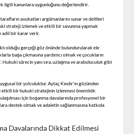
k ilgili kanunlara uygunluğunu değerlendirir.
tarafların avukatları argümanlarını sunar ve delilleri
uki strateji izlemek ve etkili bir savunma yapmak
adil bir karar verir.
rklı olduğu gerçeği göz önünde bulundurularak ele
luklarla başa çıkmasına yardımcı olmak ve çocukların
r. Hukuki sürecin yanı sıra, uzlaşma ve arabuluculuk gibi
ygusal bir yolculuktur. Aytaç Kındır'ın gözünden
etkili bir hukuki stratejinin izlenmesi önemlidir.
a ulaşılması için boşanma davalarında profesyonel bir
aflara destek olmak ve adaletin sağlanmasına katkıda
nma Davalarında Dikkat Edilmesi