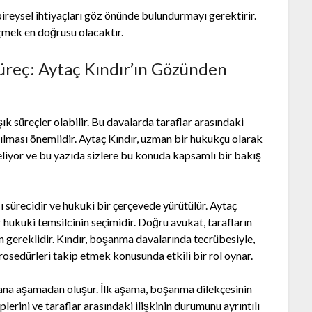
reysel ihtiyaçları göz önünde bulundurmayı gerektirir.
çmek en doğrusu olacaktır.
reç: Aytaç Kındır’ın Gözünden
ık süreçler olabilir. Bu davalarda taraflar arasındaki
şılması önemlidir. Aytaç Kındır, uzman bir hukukçu olarak
celiyor ve bu yazıda sizlere bu konuda kapsamlı bir bakış
ı sürecidir ve hukuki bir çerçevede yürütülür. Aytaç
 hukuki temsilcinin seçimidir. Doğru avukat, tarafların
n gereklidir. Kındır, boşanma davalarında tecrübesiyle,
osedürleri takip etmek konusunda etkili bir rol oynar.
 ana aşamadan oluşur. İlk aşama, boşanma dilekçesinin
ini ve taraflar arasındaki ilişkinin durumunu ayrıntılı