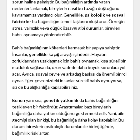
sorun haline gelmiştir. Bu bağımlılığın ardında yatan
nedenleri anlamak, bireylerin nasıl bu tuzağa düştüğünü
kavramamıza yardımcı olur. Genellikle,
psikolojik
ve
sosyal
faktörler
bu bağımlılığın temel taşlarını oluşturur. Örneğin,
stres, yalnızlık veya düşük özsaygı gibi durumlar, bireyleri
bahis oynamaya yönlendirebilir.
Bahis bağımlılığının kökenleri karmaşık bir yapıya sahiptir.
İnsanlar, genellikle
kaçış
arayışı içindedir. Hayatın
zorluklarından uzaklaşmak için bahis oynamak, kısa süreli bir
mutluluk sağlasa da, uzun vadede daha büyük sorunlara yol
açar. Ayrıca, sosyal çevre ve arkadaş baskısı da önemli bir rol
oynar. Eğer çevrenizdeki insanlar sürekli bahis oynuyorsa,
siz de bu alışkanlığa kapılabilirsiniz.
Bunun yanı sıra,
genetik yatkınlık
da bahis bağımlılığını
tetikleyen bir faktördür. Araştırmalar, bazı bireylerin
bağımlılığa daha yatkın olduğunu göstermektedir. Yani, aile
geçmişi olan bir kişi, bu bağımlılığa daha kolay kapılabilir. Bu
durum, bireylerin psikolojik durumları ile birleştiğinde,
bağımlılık riski artar.