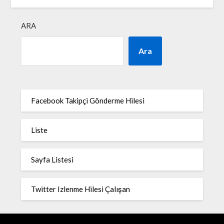
ARA
Ara
Facebook Takipçi Gönderme Hilesi
Liste
Sayfa Listesi
Twitter Izlenme Hilesi Çalışan