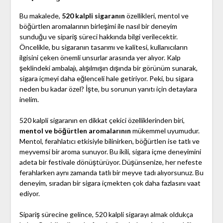
Bu makalede,
520 kalpli sigaranın
özellikleri, mentol ve
böğürtlen aromalarının birleşimi ile nasıl bir deneyim
sunduğu ve sipariş süreci hakkında bilgi verilecektir.
Öncelikle, bu sigaranın tasarımı ve kalitesi, kullanıcıların
ilgisini çeken önemli unsurlar arasında yer alıyor. Kalp
şeklindeki ambalajı, alışılmışın dışında bir görünüm sunarak,
sigara içmeyi daha eğlenceli hale getiriyor. Peki, bu sigara
neden bu kadar özel? İşte, bu sorunun yanıtı için detaylara
inelim.
520 kalpli sigaranın en dikkat çekici özelliklerinden biri,
mentol ve böğürtlen aromalarının
mükemmel uyumudur.
Mentol, ferahlatıcı etkisiyle bilinirken, böğürtlen ise tatlı ve
meyvemsi bir aroma sunuyor. Bu ikili, sigara içme deneyimini
adeta bir festivale dönüştürüyor. Düşünsenize, her nefeste
ferahlarken aynı zamanda tatlı bir meyve tadı alıyorsunuz. Bu
deneyim, sıradan bir sigara içmekten çok daha fazlasını vaat
ediyor.
Sipariş sürecine gelince, 520 kalpli sigarayı almak oldukça