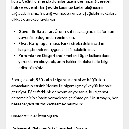
kolay. Çeşitli online platformlar üzerinden sipariş verebilir,
hızlı ve güvenilir bir şekilde kapınıza kadar ulaşmasını
sağlayabilirsiniz. Sipariş vermeden önce, aşağıdaki noktalara
dikkat etmekte fayda var:
Güvenilir Satıcılar:
Ürünü satın alacağınız platformun
güvenilir olduğundan emin olun.
Fiyat Karşılaştırması:
Farklı sitelerdeki fiyatları
karşılaştırarak en uygun teklifi bulabilirsiniz.
Yorumlar ve Değerlendirmeler:
Diğer kullanıcıların
yorumlarını okuyarak, ürün hakkında daha fazla bilgi
edinebilirsiniz.
Sonuç olarak,
520 kalpli sigara
, mentol ve böğürtlen
aromalarının eşsiz birleşimi ile sigara içmeyi keyifli bir hale
getiriyor. Eğer farklı bir deneyim arıyorsanız, bu sigarayı
denemek için sipariş vermekten çekinmeyin. Unutmayın, her
nefeste yeni bir tat keşfetmek mümkün!
Davidoff Silver İthal Sigara
Parliament Platinum 20’s Superlight Sigara