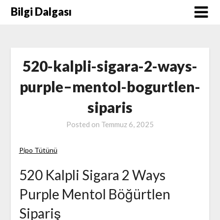
Skip
Bilgi Dalgası
to
content
520-kalpli-sigara-2-ways-
purple–mentol-bogurtlen-
siparis
Posted on
Temmuz 6, 2025
Pipo Tütünü
520 Kalpli Sigara 2 Ways
Purple Mentol Böğürtlen
Sipariş